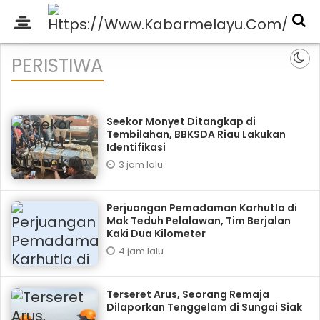
PERISTIWA
Seekor Monyet Ditangkap di
Tembilahan, BBKSDA Riau Lakukan
Identifikasi
3 jam lalu
Perjuangan Pemadaman Karhutla di
Mak Teduh Pelalawan, Tim Berjalan
Kaki Dua Kilometer
4 jam lalu
Terseret Arus, Seorang Remaja
Dilaporkan Tenggelam di Sungai Siak