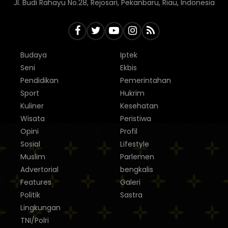
Jl. Budi Rahayu No.28, Rejosari, Pekanbaru, Riau, Indonesia
Budaya
Iptek
Seni
Ekbis
Pendidikan
Pemerintahan
Sport
Hukrim
Kuliner
Kesehatan
Wisata
Peristiwa
Opini
Profil
Sosial
Lifestyle
Muslim
Parlemen
Advertorial
bengkalis
Features
Galeri
Politik
Sastra
Lingkungan
TNI/Polri