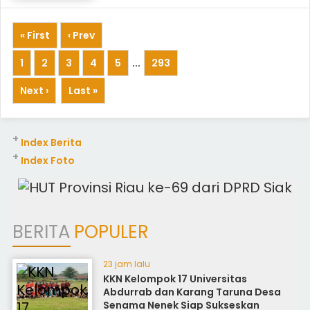
« First
‹ Prev
1
2
3
4
5
...
293
Next ›
Last »
+
Index Berita
+
Index Foto
BERITA
POPULER
23 jam lalu
KKN Kelompok 17 Universitas
Abdurrab dan Karang Taruna Desa
Senama Nenek Siap Sukseskan