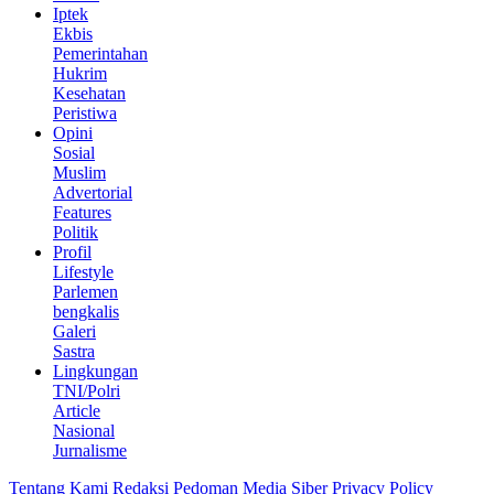
Iptek
Ekbis
Pemerintahan
Hukrim
Kesehatan
Peristiwa
Opini
Sosial
Muslim
Advertorial
Features
Politik
Profil
Lifestyle
Parlemen
bengkalis
Galeri
Sastra
Lingkungan
TNI/Polri
Article
Nasional
Jurnalisme
Tentang Kami
Redaksi
Pedoman Media Siber
Privacy Policy