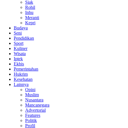
Siak
Rohil
Inhu
Meranti
Kepri
Budaya
Seni
Pendidikan
Sport
Kuliner
Wisata
Iptek
Ekbis
Pemerintahan
Hukrim
Kesehatan
Lainnya
Opini
Muslim
Nusantara
Mancanegara
Advertorial
Features
Politik
Profil