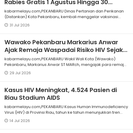
Rabies Gratis 1 Agustus Hingga 30
September 2026
kabarmelayu.com,PEKANBARU Dinas Pertanian dan Perikanan
(Distankan) Kota Pekanbaru, kembali menggelar vaksinasi
rabies gratis mulai awal A
31 Jul 2026
Wawako Pekanbaru Markarius Anwar
Ajak Remaja Waspadai Risiko HIV Sejak
Dini
kabarmelayu.com,PEKANBARU Wakil Wali Kota (Wawako)
Pekanbaru, Markarius Anwar ST MARch, mengajak para remaja
untuk meningkatkan kewaspadaa
29 Jul 2026
Kasus HIV Meningkat, 4.524 Pasien di
Riau Stadium AIDS
kabarmelayu.com,PEKANBARU Kasus Human Immunodeficiency
Virus (HIV) di Provinsi Riau, tahun ke tahun menunjukkan tren
peningkatan. Berdas
14 Jul 2026