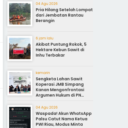
04 Agu 2026
Pria Hilang Setelah Lompat
dari Jembatan Rantau
Berangin
6 jam lalu
Akibat Puntung Rokok, 5
Hektare Kebun Sawit di
Inhu Terbakar
kemarin
Sengketa Lahan Sawit
Koperasi JMB Simpang
Kanan Mengonfrontasi
Argumen Hukum di PN
Rokan Hilir
04 Agu 2026
Waspada! Akun WhatsApp
Palsu Catut Nama Ketua
PWI Riau, Modus Minta