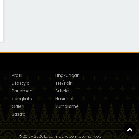
Profil
Lingkungan
Lifestyle
TNI/Polri
Parlemen
Article
bengkalis
Nasional
Galeri
Jurnalisme
Sastra
© 2015 - 2026
kabarmelayu.com
. dev
heriweb