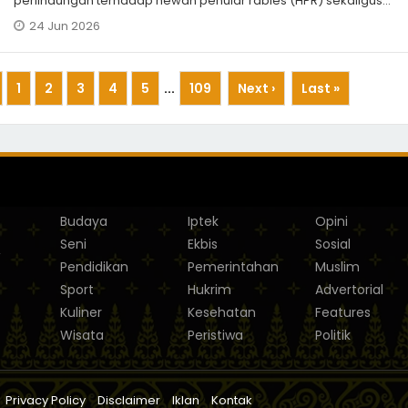
perlindungan terhadap hewan penular rabies (HPR) sekaligus
mencegah penyebaran penyakit rabies
24 Jun 2026
1
2
3
4
5
...
109
Next ›
Last »
Budaya
Iptek
Opini
Seni
Ekbis
Sosial
,
Pendidikan
Pemerintahan
Muslim
Sport
Hukrim
Advertorial
Kuliner
Kesehatan
Features
Wisata
Peristiwa
Politik
Privacy Policy
Disclaimer
Iklan
Kontak