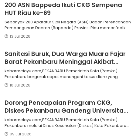
200 ASN Bappeda Ikuti CKG Sempena
HUT Riau ke-69
Sebanyak 200 Aparatur Sipil Negara (ASN) Badan Perencanaan
Pembangunan Daerah (Bappeda) Provinsi Riau memanfaatk
13 Jul 2026
Sanitasi Buruk, Dua Warga Muara Fajar
Barat Pekanbaru Meninggal Akibat
Diare, Wawako Turun Langsung
kabarmelayu.com,PEKANBARU Pemerintah Kota (Pemko)
Pekanbaru bergerak cepat menangani kasus diare yang
menimpa warga di Jalan Pantau RT 0
10 Jul 2026
Dorong Pencapaian Program CKG,
Diskes Pekanbaru Gandeng Universitas
Hang Tuah ‎
kabarmelayu.com,PEKANBARU Pemerintah Kota (Pemko)
Pekanbaru melalui Dinas Kesehatan (Diskes) Kota Pekanbaru
terus mendorong capaian progra
09 Jul 2026