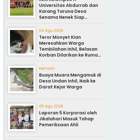
Universitas Abdurrab dan
Karang Taruna Desa
Senama Nenek Siap
Sukseskan Perayaan HUT
ke-81
04 Agu 2026
Teror Monyet Kian
Meresahkan Warga
Tembilahan Inhil, Belasan
Korban Dilarikan ke Rumah
Sakit
kemarin
Buaya Muara Mengamuk di
Desa Undan Inhil, Naik ke
Darat Kejar Warga
05 Agu 2026
Laporan 5 Korporasi oleh
Jikalahari Masuk Tahap
Pemeriksaan Ahli