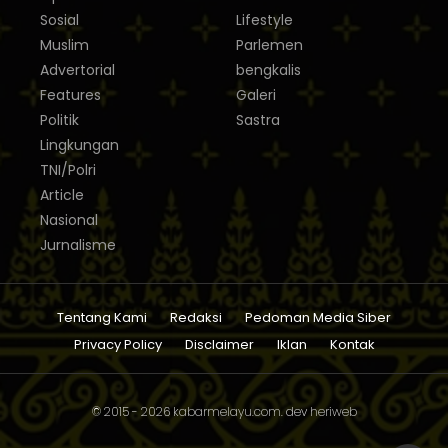
Sosial
Lifestyle
Muslim
Parlemen
Advertorial
bengkalis
Features
Galeri
Politik
Sastra
Lingkungan
TNI/Polri
Article
Nasional
Jurnalisme
Tentang Kami
Redaksi
Pedoman Media Siber
Privacy Policy
Disclaimer
Iklan
Kontak
© 2015 - 2026
kabarmelayu.com
. dev
heriweb