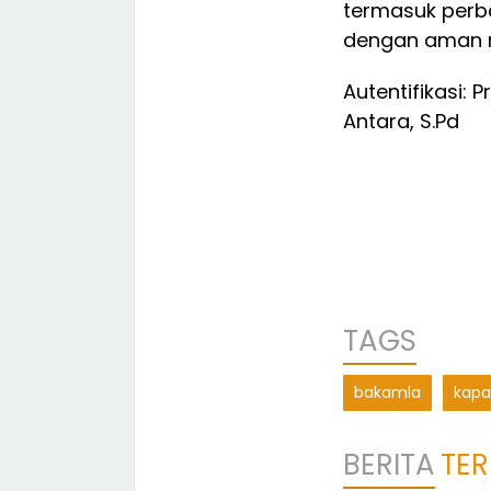
termasuk perb
dengan aman m
Autentifikasi:
Antara, S.Pd
TAGS
bakamla
kapa
BERITA
TER