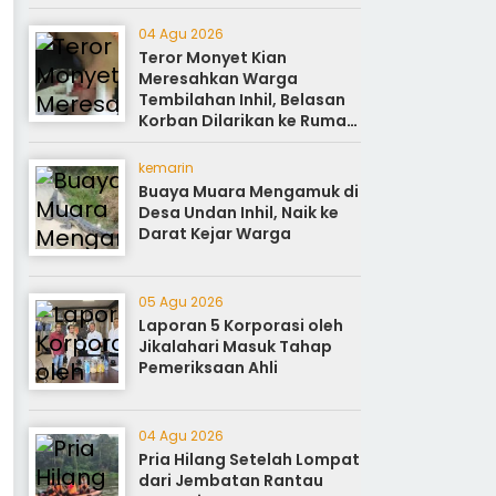
Sukseskan Perayaan HUT
ke-81
04 Agu 2026
Teror Monyet Kian
Meresahkan Warga
Tembilahan Inhil, Belasan
Korban Dilarikan ke Rumah
Sakit
kemarin
Buaya Muara Mengamuk di
Desa Undan Inhil, Naik ke
Darat Kejar Warga
05 Agu 2026
Laporan 5 Korporasi oleh
Jikalahari Masuk Tahap
Pemeriksaan Ahli
04 Agu 2026
Pria Hilang Setelah Lompat
dari Jembatan Rantau