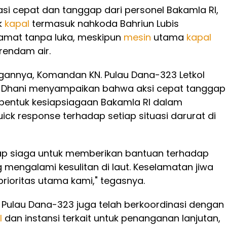
asi cepat dan tanggap dari personel Bakamla RI,
k
kapal
termasuk nahkoda Bahriun Lubis
lamat tanpa luka, meskipun
mesin
utama
kapal
erendam air.
gannya, Komandan KN. Pulau Dana-323 Letkol
Dhani menyampaikan bahwa aksi cepat tanggap
 bentuk kesiapsiagaan Bakamla RI dalam
ck response terhadap setiap situasi darurat di
iap siaga untuk memberikan bantuan terhadap
 mengalami kesulitan di laut. Keselamatan jiwa
prioritas utama kami," tegasnya.
KN. Pulau Dana-323 juga telah berkoordinasi dengan
l
dan instansi terkait untuk penanganan lanjutan,