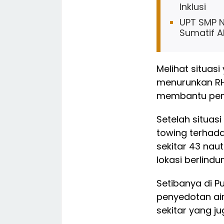
Inklusi
UPT SMP N
Sumatif Ak
Melihat situas
menurunkan RH
membantu peny
Setelah situas
towing terhad
sekitar 43 naut
lokasi berlind
Setibanya di P
penyedotan air
sekitar yang ju