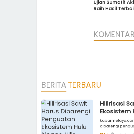
Ujian Sumatif Akh
Raih Hasil Terba
KOMENTA
BERITA
TERBARU
Hilirisasi
Ekosistem H
kabarmelayu.com,PEKANBARU Pengembangan hili
dibarengi penguata