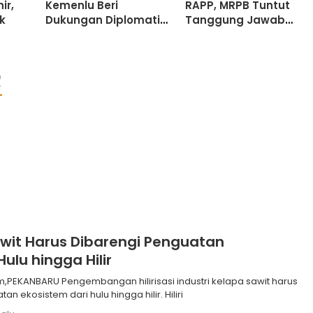
ir,
Kemenlu Beri
RAPP, MRPB Tuntut
ik
Dukungan Diplomatik
Tanggung Jawab
di Forum Internasional
Perusahaan
R
 Sawit Harus Dibarengi Penguatan
ulu hingga Hilir
risasi industri kelapa sawit harus
n ekosistem dari hulu hingga hilir. Hiliri