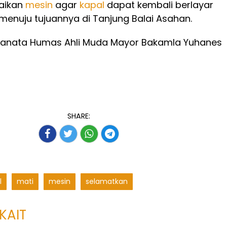
aikan
mesin
agar
kapal
dapat kembali berlayar
enuju tujuannya di Tanjung Balai Asahan.
 Pranata Humas Ahli Muda Mayor Bakamla Yuhanes
SHARE:
l
mati
mesin
selamatkan
KAIT