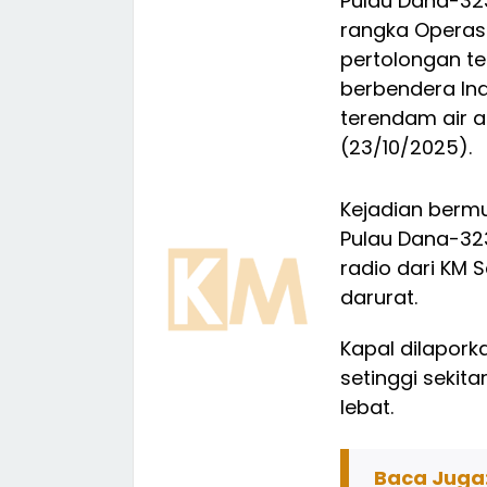
Pulau Dana-32
rangka Operas
pertolongan t
berbendera In
terendam air a
(23/10/2025).
Kejadian bermu
Pulau Dana-323
radio dari KM 
darurat.
Kapal dilapor
setinggi sekit
lebat.
Baca Juga