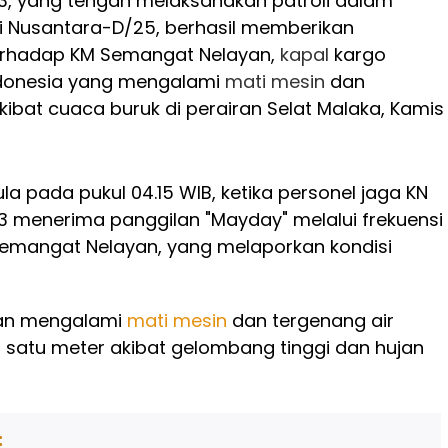
3, yang tengah melaksanakan patroli dalam
i Nusantara-D/25, berhasil memberikan
erhadap KM Semangat Nelayan,
kapal
kargo
donesia yang mengalami
mati
mesin
dan
kibat cuaca buruk di perairan Selat Malaka, Kamis
la pada pukul 04.15 WIB, ketika personel jaga KN
 menerima panggilan "Mayday" melalui frekuensi
Semangat Nelayan, yang melaporkan kondisi
kan mengalami
mati
mesin
dan tergenang air
ar satu meter akibat gelombang tinggi dan hujan
: