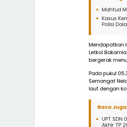
Mahfud MD
Kasus Kem
Polisi D
Mendapatkan l
Letkol Bakaml
bergerak menuj
Pada pukul 05.
Semangat Nela
laut dengan ko
Baca Juga
UPT SDN 0
Akhir TP 