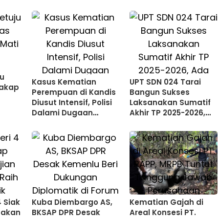
u
Kasus Kematian
UPT SDN 024 Tarai
Kakap
Perempuan di Kandis
Bangun Sukses
Diusut Intensif, Polisi
Laksanakan Sumatif
Dalami Dugaan
Akhir TP 2025-2026,
Pembunuhan
Ada Perhatian
Istimewa bagi Siswa
Inklusi
 Siak
Kuba Diembargo AS,
Kematian Gajah di
nakan
BKSAP DPR Desak
Areal Konsesi PT.