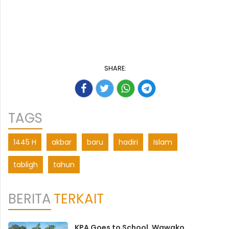
SHARE:
TAGS
1445 H
akbar
baru
hadiri
Islam
tabligh
tahun
BERITA
TERKAIT
KPA Goes to School, ‎Wawako