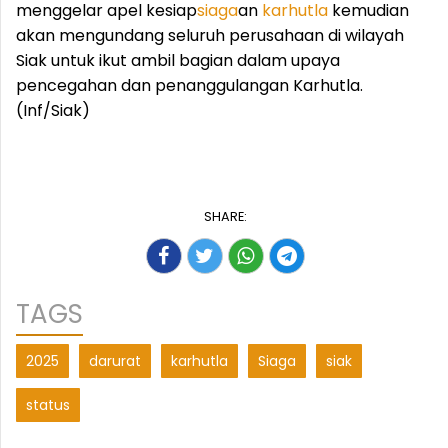
menggelar apel kesiap
siaga
an
karhutla
kemudian
akan mengundang seluruh perusahaan di wilayah
Siak untuk ikut ambil bagian dalam upaya
pencegahan dan penanggulangan Karhutla.
(Inf/Siak)
SHARE:
TAGS
2025
darurat
karhutla
Siaga
siak
status