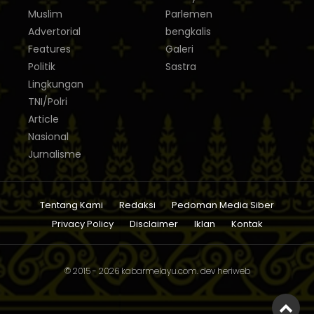
Muslim
Parlemen
Advertorial
bengkalis
Features
Galeri
Politik
Sastra
Lingkungan
TNI/Polri
Article
Nasional
Jurnalisme
Tentang Kami
Redaksi
Pedoman Media Siber
Privacy Policy
Disclaimer
Iklan
Kontak
© 2015 - 2026
kabarmelayu.com
. dev
heriweb