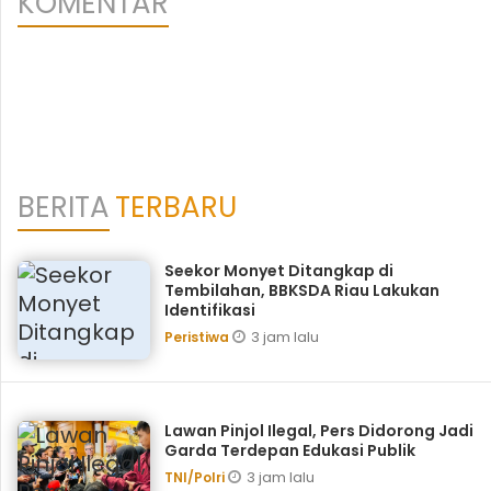
KOMENTAR
BERITA
TERBARU
Seekor Monyet Ditangkap di
Tembilahan, BBKSDA Riau Lakukan
Identifikasi
3 jam lalu
Peristiwa
Lawan Pinjol Ilegal, Pers Didorong Jadi
Garda Terdepan Edukasi Publik
3 jam lalu
TNI/Polri