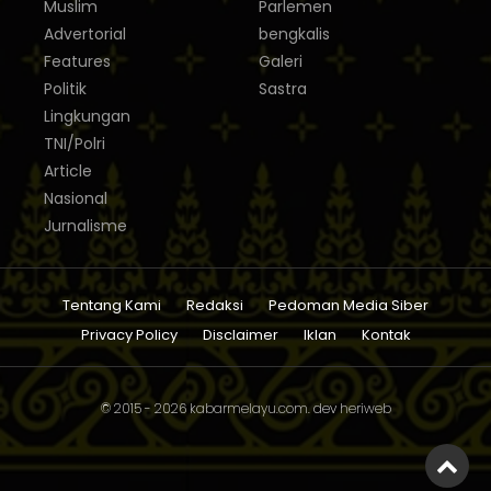
Muslim
Parlemen
Advertorial
bengkalis
Features
Galeri
Politik
Sastra
Lingkungan
TNI/Polri
Article
Nasional
Jurnalisme
Tentang Kami
Redaksi
Pedoman Media Siber
Privacy Policy
Disclaimer
Iklan
Kontak
© 2015 - 2026
kabarmelayu.com
. dev
heriweb