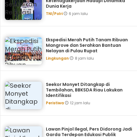
Ketenagakerjaan Hadapi Dinamika
Dunia Kerja
6 jam lalu
TNI/Polri
Ekspedisi Merah Putih Tanam Ribuan
Mangrove dan Serahkan Bantuan
Nelayan di Pulau Rupat
8 jam lalu
Lingkungan
Seekor Monyet Ditangkap di
Tembilahan, BBKSDA Riau Lakukan
Identifikasi
12 jam lalu
Peristiwa
Lawan Pinjol Ilegal, Pers Didorong Jadi
Garda Terdepan Edukasi Publik