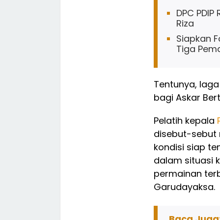
DPC PDIP 
Riza
Siapkan F
Tiga Pema
Tentunya, laga
bagi Askar Ber
Pelatih kepala
disebut-sebut
kondisi siap t
dalam situasi 
permainan terb
Garudayaksa.
Baca Juga