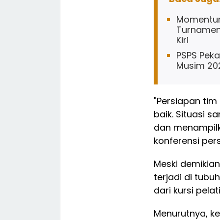
Momentum
Turnamen
Kiri
PSPS Pek
Musim 20
"Persiapan ti
baik. Situasi s
dan menampilk
konferensi per
Meski demikian
terjadi di tub
dari kursi pelati
Menurutnya, ke