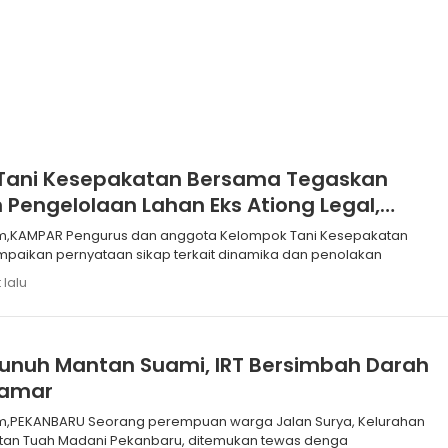
Tani Kesepakatan Bersama Tegaskan
Pengelolaan Lahan Eks Ationg Legal,
asi Penolakan
 Kelompok Tani Kesepakatan
aikan pernyataan sikap terkait dinamika dan penolakan
 lalu
unuh Mantan Suami, IRT Bersimbah Darah
Kamar
uan warga Jalan Surya, Kelurahan
matan Tuah Madani Pekanbaru, ditemukan tewas denga