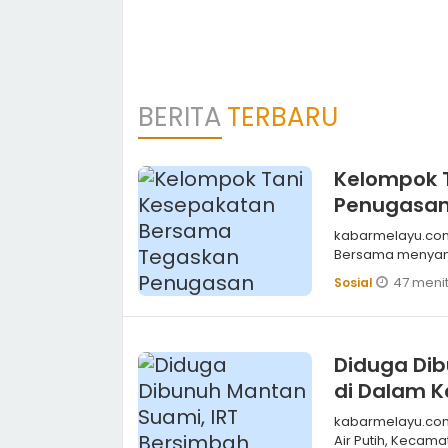
BERITA
TERBARU
Kelompok 
Penugasan 
Bantah Nar
kabarmelayu.com,KAMPAR Pengurus dan anggota
Bersama menyamp
47 menit
Sosial
Diduga Dib
di Dalam 
kabarmelayu.com,PEKANBARU Seorang peremp
Air Putih, Keca