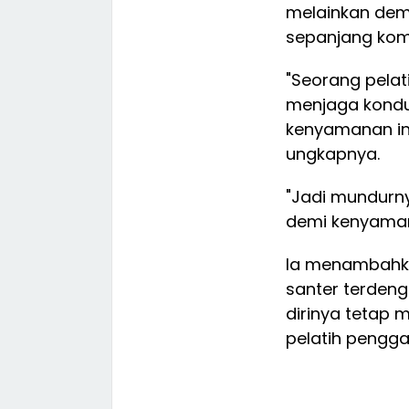
melainkan dem
sepanjang komp
"Seorang pelat
menjaga kondus
kenyamanan in
ungkapnya.
"Jadi mundurny
demi kenyaman
Ia menambahk
santer terdeng
dirinya tetap
pelatih penggan