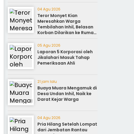
Sukseskan Perayaan HUT
ke-81
04 Agu 2026
Teror Monyet Kian
Meresahkan Warga
Tembilahan Inhil, Belasan
Korban Dilarikan ke Rumah
Sakit
05 Agu 2026
Laporan 5 Korporasi oleh
Jikalahari Masuk Tahap
Pemeriksaan Ahli
21 jam lalu
Buaya Muara Mengamuk di
Desa Undan Inhil, Naik ke
Darat Kejar Warga
04 Agu 2026
Pria Hilang Setelah Lompat
dari Jembatan Rantau