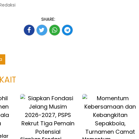
 Redaksi
SHARE:
a
KAIT
elar