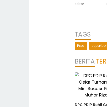
Editor
:
TAGS
Psps
sepakbol
BERITA
TER
DPC PDIP Rohil G