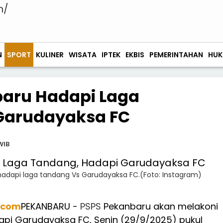
N
SPORT
KULINER
WISATA
IPTEK
EKBIS
PEMERINTAHAN
HUK
baru Hadapi Laga
Garudayaksa FC
WIB
dapi laga tandang Vs Garudayaksa FC.(Foto: Instagram)
.com
PEKANBARU -
PSPS
Pekanbaru akan melakoni
pi Garudayaksa FC, Senin (29/9/2025) pukul