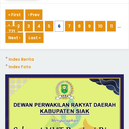
« First
‹ Prev
1
2
3
4
5
6
7
8
9
10
11
...
721
Next ›
Last »
+
Index Berita
+
Index Foto