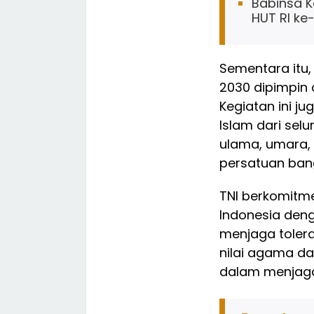
Babinsa K
HUT RI ke
Sementara itu
2030 dipimpin
Kegiatan ini j
Islam dari sel
ulama, umara,
persatuan ban
TNI berkomitm
Indonesia den
menjaga toler
nilai agama da
dalam menjag