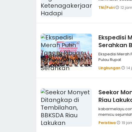
12 jam
TNI/Polri
Ekspedisi 
Serahkan B
Ekspedisi Merah 
Pulau Rupat
14 
Lingkungan
Seekor Mon
Riau Lakuka
kabarmelayu.com,INHIL Setelah beberapa hari meresa
memicu sejumlah
19 ja
Peristiwa