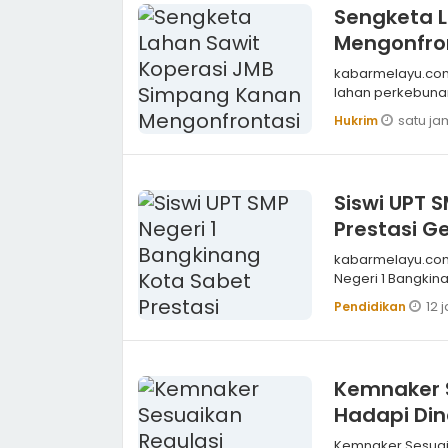
Sengketa 
Mengonfron
kabarmelayu.com,ROHIL Perkara dualisme kepengurusan 
lahan perkebuna
satu ja
Hukrim
Siswi UPT 
Prestasi G
kabarmelayu.com,KAMPAR Seorang siswi UPT Sek
Negeri 1 Bangkin
12 
Pendidikan
Kemnaker 
Hadapi Din
Kemnaker Sesuai