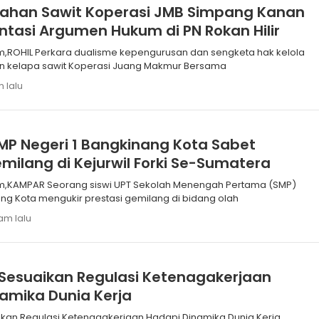
Lahan Sawit Koperasi JMB Simpang Kanan
tasi Argumen Hukum di PN Rokan Hilir
dan sengketa hak kelola
n kelapa sawit Koperasi Juang Makmur Bersama
m lalu
SMP Negeri 1 Bangkinang Kota Sabet
emilang di Kejurwil Forki Se-Sumatera
olah Menengah Pertama (SMP)
ang Kota mengukir prestasi gemilang di bidang olah
jam lalu
Sesuaikan Regulasi Ketenagakerjaan
amika Dunia Kerja
kan Regulasi Ketenagakerjaan Hadapi Dinamika Dunia Kerja