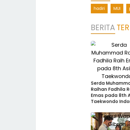
hadiri
MUI
BERITA
TER
Serda Muhamm
Raihan Fadhila R
Emas pada 8th 
Taekwondo Indo
Open Champion
2026