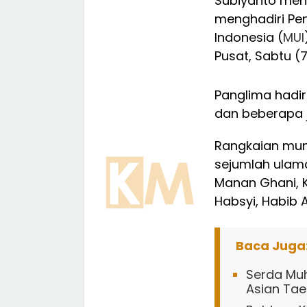
Subiyanto men
menghadiri Pen
Indonesia (
MUI
Pusat, Sabtu (
Panglima had
dan beberapa j
Rangkaian mun
sejumlah ulam
Manan Ghani, K
Habsyi, Habib 
Baca Juga
Serda Mu
Asian Ta