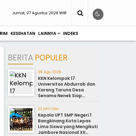
Jumat, 07 Agustus 2026 WIB
RIM
KESEHATAN
LAINNYA
INDEKS
BERITA
POPULER
05 Agu 2026
KKN Kelompok 17
Universitas Abdurrab dan
Karang Taruna Desa
Senama Nenek Siap
Sukseskan Perayaan HUT
ke-81
22 jam lalu
Kepala UPT SMP Negeri 1
Bangkinang Kota Lepas
Lima Siswa yang Mengikuti
Jambore Nasional XII