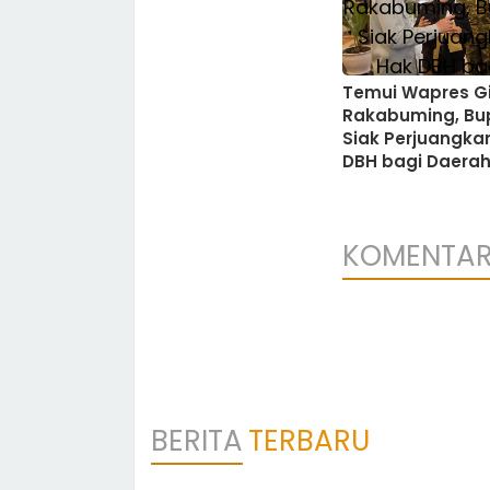
Temui Wapres G
Rakabuming, Bu
Siak Perjuangka
DBH bagi Daera
Penghasil SDA
KOMENTA
BERITA
TERBARU