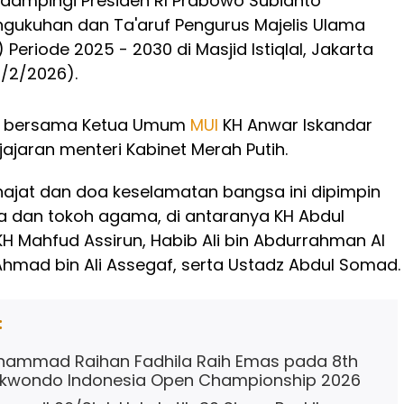
dampingi Presiden RI Prabowo Subianto
gukuhan dan Ta'aruf Pengurus Majelis Ulama
) Periode 2025 - 2030 di Masjid Istiqlal, Jakarta
7/2/2026).
ir bersama Ketua Umum
MUI
KH Anwar Iskandar
ajaran menteri Kabinet Merah Putih.
ajat dan doa keselamatan bangsa ini dipimpin
a dan tokoh agama, di antaranya KH Abdul
H Mahfud Assirun, Habib Ali bin Abdurrahman Al
Ahmad bin Ali Assegaf, serta Ustadz Abdul Somad.
:
hammad Raihan Fadhila Raih Emas pada 8th
ekwondo Indonesia Open Championship 2026