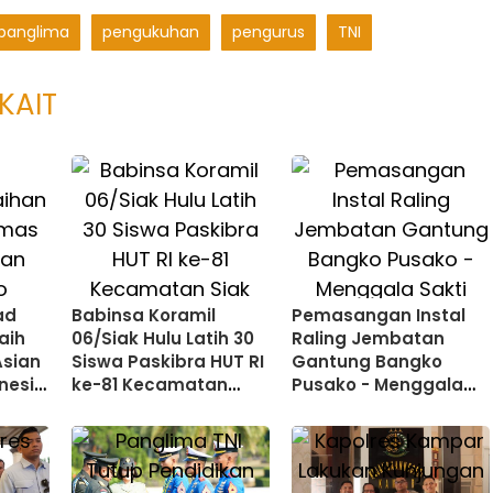
panglima
pengukuhan
pengurus
TNI
KAIT
ad
Babinsa Koramil
Pemasangan Instal
aih
06/Siak Hulu Latih 30
Raling Jembatan
Asian
Siswa Paskibra HUT RI
Gantung Bangko
nesia
ke-81 Kecamatan
Pusako - Menggala
ship
Siak Hulu
Sakti Rohil Dikebut,
Progres 74 Persen