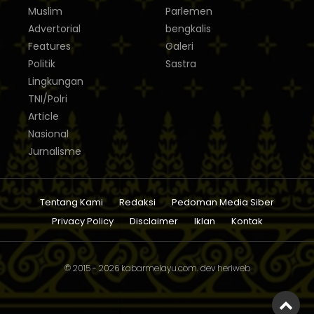
Muslim
Parlemen
Advertorial
bengkalis
Features
Galeri
Politik
Sastra
Lingkungan
TNI/Polri
Article
Nasional
Jurnalisme
Tentang Kami
Redaksi
Pedoman Media Siber
Privacy Policy
Disclaimer
Iklan
Kontak
© 2015 - 2026
kabarmelayu.com
. dev
heriweb