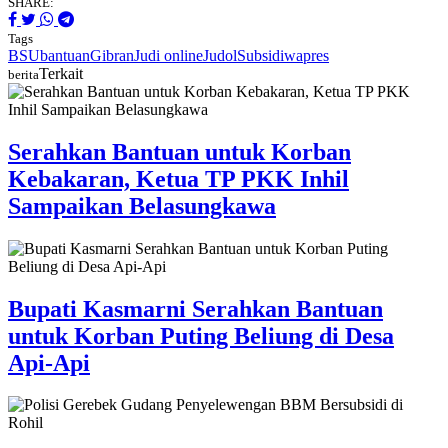
SHARE:
Tags
BSU
bantuan
Gibran
Judi online
Judol
Subsidi
wapres
Terkait
berita
Serahkan Bantuan untuk Korban
Kebakaran, Ketua TP PKK Inhil
Sampaikan Belasungkawa
Bupati Kasmarni Serahkan Bantuan
untuk Korban Puting Beliung di Desa
Api-Api