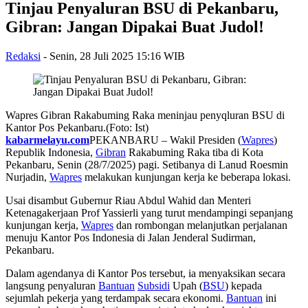
Tinjau Penyaluran BSU di Pekanbaru,
Gibran: Jangan Dipakai Buat Judol!
Redaksi
-
Senin, 28 Juli 2025 15:16 WIB
Wapres Gibran Rakabuming Raka meninjau penyqluran BSU di
Kantor Pos Pekanbaru.(Foto: Ist)
kabarmelayu.com
PEKANBARU – Wakil Presiden (
Wapres
)
Republik Indonesia,
Gibran
Rakabuming Raka tiba di Kota
Pekanbaru, Senin (28/7/2025) pagi. Setibanya di Lanud Roesmin
Nurjadin,
Wapres
melakukan kunjungan kerja ke beberapa lokasi.
Usai disambut Gubernur Riau Abdul Wahid dan Menteri
Ketenagakerjaan Prof Yassierli yang turut mendampingi sepanjang
kunjungan kerja,
Wapres
dan rombongan melanjutkan perjalanan
menuju Kantor Pos Indonesia di Jalan Jenderal Sudirman,
Pekanbaru.
Dalam agendanya di Kantor Pos tersebut, ia menyaksikan secara
langsung penyaluran
Bantuan
Subsidi
Upah (
BSU
) kepada
sejumlah pekerja yang terdampak secara ekonomi.
Bantuan
ini