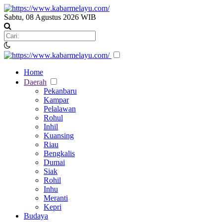
Sabtu, 08 Agustus 2026 WIB
Home
Daerah
Pekanbaru
Kampar
Pelalawan
Rohul
Inhil
Kuansing
Riau
Bengkalis
Dumai
Siak
Rohil
Inhu
Meranti
Kepri
Budaya