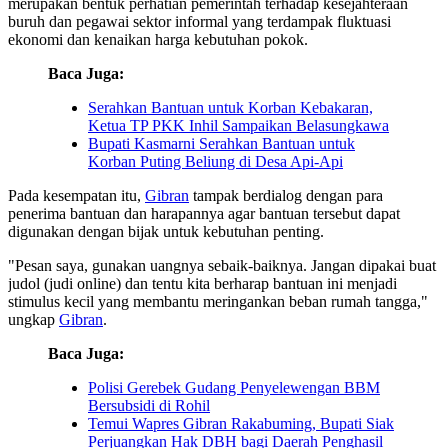
merupakan bentuk perhatian pemerintah terhadap kesejahteraan
buruh dan pegawai sektor informal yang terdampak fluktuasi
ekonomi dan kenaikan harga kebutuhan pokok.
Baca Juga:
Serahkan Bantuan untuk Korban Kebakaran,
Ketua TP PKK Inhil Sampaikan Belasungkawa
Bupati Kasmarni Serahkan Bantuan untuk
Korban Puting Beliung di Desa Api-Api
Pada kesempatan itu,
Gibran
tampak berdialog dengan para
penerima bantuan dan harapannya agar bantuan tersebut dapat
digunakan dengan bijak untuk kebutuhan penting.
"Pesan saya, gunakan uangnya sebaik-baiknya. Jangan dipakai buat
judol (judi online) dan tentu kita berharap bantuan ini menjadi
stimulus kecil yang membantu meringankan beban rumah tangga,"
ungkap
Gibran
.
Baca Juga:
Polisi Gerebek Gudang Penyelewengan BBM
Bersubsidi di Rohil
Temui Wapres Gibran Rakabuming, Bupati Siak
Perjuangkan Hak DBH bagi Daerah Penghasil