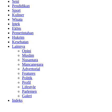
Seni
Pendidikan
Sport
Kuliner
Wisata
Iptek
Ekbis
Pemerintahan
Hukrim
Kesehatan
Lainnya
Opini
Muslim
Nusantara
Mancanegara
Advertorial
Features
Politik
Profil
Lifestyle
Parlemen
Galeri
Indeks