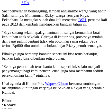
SDA
Saat penyerahan berlangsung, tampak antusiasme warga yang hadir.
Salah satunya, Muhammad Rizky, warga Tenayan Raya,
Pekanbaru. Ia mengaku sudah dua kali menerima
BSU
, pertama kali
pada 2023 dan kembali mendapatkan bantuan tahun ini.
"Saya senang sekali, apalagi bantuan ini sangat bermanfaat buat
kebutuhan anak sekolah. Cairnya di kantor pos, prosesnya mudah,
dan yang paling penting tidak ada potongan sama sekali. Saya
terima Rp600 ribu untuk dua bulan," ujar Rizky penuh semangat.
Pihaknya juga berharap bantuan seperti ini bisa terus berlanjut,
bahkan kalau bisa diberikan setiap bulan.
"Semoga pemerintah terus bantu kami seperti ini, selain menjadi
penyemangat bagi kami pencari 'cuan' juga bisa membantu sedikit
perekonomian kami," pintanya.
Usai agenda di Kantor Pos,
Wapres
Gibran
bersama rombongan
melanjutkan kunjungan kerjanya ke Sekolah Rakyat yang berada di
Rumbai.
Editor
: Redaksi