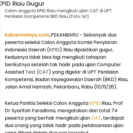
Calon anggota KPID Riau mengikuti ujian CAT di UPT
Penilaian Kompetensi BKD Riau.(Foto: Ist)
kabarmelayu.com
,
PEKANBARU - Sebanyak dua
peserta seleksi Calon Anggota Komisi Penyiaran
Indonesia Daerah (
KPID
) Riau dipastikan gugur,
Keduanya tidak bisa lagi mengikuti tahapan
berikutnya setelah tak hadir pada ujian Computer
Assisted
Test
(
CAT
) yang digelar di UPT Penilaian
Kompetensi, Badan Kepegawaian Daerah (BKD) Riau,
Jalan Amal Hamzah, Pekanbaru, Rabu (10/6/26).
Ketua Panitia Seleksi Calon Anggota
KPID
Riau, Prof
Dr Syarifah Faradinna, mengatakan dari total 74
peserta yang berhak mengikuti ujian
CAT
, terdapat
dua orang yang tidak hadir pada pelaksanaan ujian
yang dibagi dalam dua sesi tersebut.