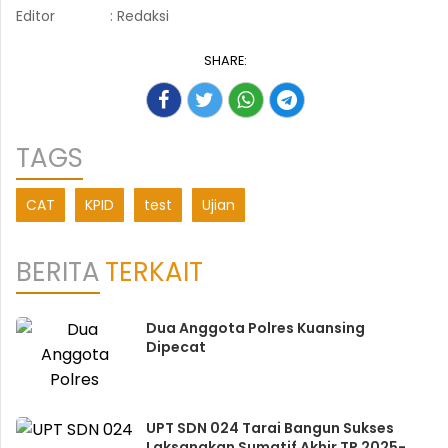
Editor
: Redaksi
SHARE:
TAGS
CAT
KPID
test
Ujian
BERITA
TERKAIT
Dua Anggota Polres Kuansing
Dipecat
UPT SDN 024 Tarai Bangun Sukses
Laksanakan Sumatif Akhir TP 2025-