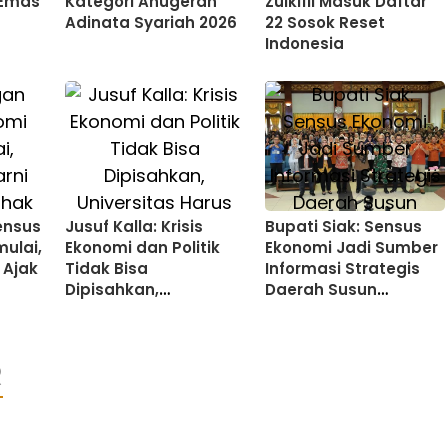
 Emas
Kategori Anugerah
Zulkifli Masuk Daftar
Adinata Syariah 2026
22 Sosok Reset
Indonesia
ensus
Jusuf Kalla: Krisis
Bupati Siak: Sensus
ulai,
Ekonomi dan Politik
Ekonomi Jadi Sumber
 Ajak
Tidak Bisa
Informasi Strategis
Dipisahkan,
Daerah Susun
Universitas Harus
Kebijakan
Hadir Berikan Solusi
R