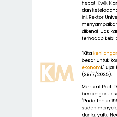
hebat. Kwik Ki
dan keteladana
ini. Rektor Univ
menyampaikan 
dikenal luas ka
terhadap kebi
"Kita
kehilanga
besar untuk ko
ekonom
i," uja
(29/7/2025).
Menurut Prof. 
berpengaruh 
"Pada tahun 19
sudah menyeles
dunia, yaitu N