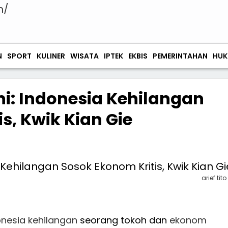
N
SPORT
KULINER
WISATA
IPTEK
EKBIS
PEMERINTAHAN
HUK
ini: Indonesia Kehilangan
s, Kwik Kian Gie
arief tito
onesia
kehilangan
seorang tokoh dan
ekonom