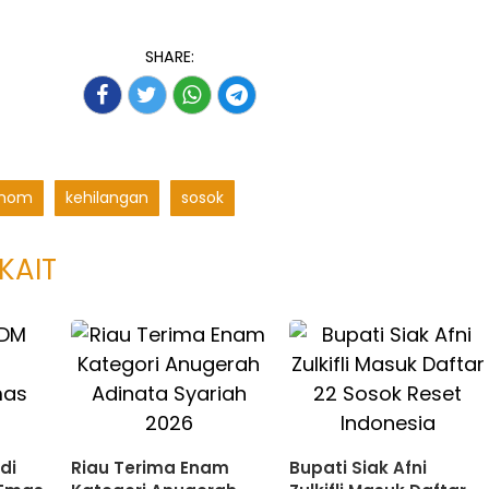
SHARE:
onom
kehilangan
sosok
KAIT
di
Riau Terima Enam
Bupati Siak Afni