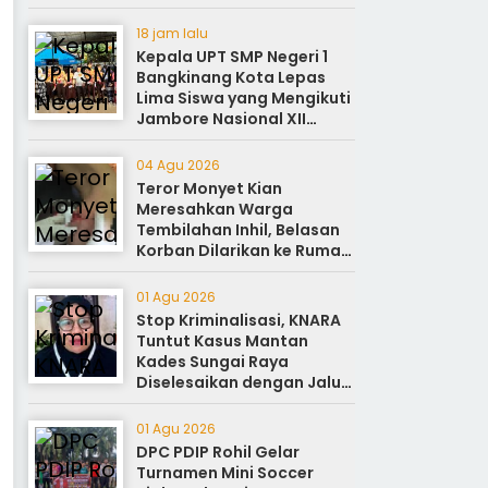
18 jam lalu
Kepala UPT SMP Negeri 1
Bangkinang Kota Lepas
Lima Siswa yang Mengikuti
Jambore Nasional XII
Cibubur Jakarta
04 Agu 2026
Teror Monyet Kian
Meresahkan Warga
Tembilahan Inhil, Belasan
Korban Dilarikan ke Rumah
Sakit
01 Agu 2026
Stop Kriminalisasi, KNARA
Tuntut Kasus Mantan
Kades Sungai Raya
Diselesaikan dengan Jalur
Reforma Agraria
01 Agu 2026
DPC PDIP Rohil Gelar
Turnamen Mini Soccer