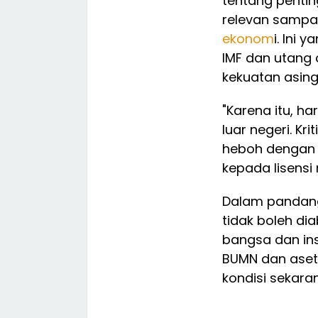
tentang penti
relevan sampai
ekonom
i. Ini
IMF dan utang a
kekuatan asing
"Karena itu, 
luar negeri. Kri
heboh dengan 
kepada lisensi 
Dalam pandang
tidak boleh di
bangsa dan ins
BUMN dan aset 
kondisi sekara