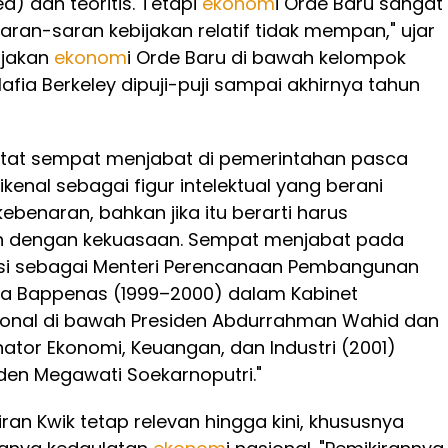
d) dan teoritis. Tetapi
ekonom
i Orde Baru sangat
ran-saran kebijakan relatif tidak mempan," ujar
bijakan
ekonom
i Orde Baru di bawah kelompok
afia Berkeley dipuji-puji sampai akhirnya tahun
catat sempat menjabat di pemerintahan pasca
dikenal sebagai figur intelektual yang berani
benaran, bahkan jika itu berarti harus
 dengan kekuasaan. Sempat menjabat pada
i sebagai Menteri Perencanaan Pembangunan
la Bappenas (1999–2000) dalam Kabinet
ional di bawah Presiden Abdurrahman Wahid dan
nator Ekonomi, Keuangan, dan Industri (2001)
den Megawati Soekarnoputri."
ran Kwik tetap relevan hingga kini, khususnya