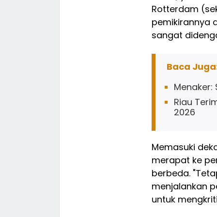
Rotterdam (sek
pemikirannya d
sangat dideng
Baca Juga
Menaker: 
Riau Teri
2026
Memasuki dekad
merapat ke pem
berbeda. "Tetap
menjalankan p
untuk mengkrit