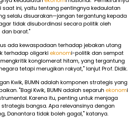
ngnya kedaulatan
ekonom
i nasional. "Pemikirannya
 saat ini, yaitu tentang pentingnya kedaulatan
 yang selalu disuarakan—jangan tergantung kepada
gar tidak disubordinasi secara politik oleh
 dan barat."
harus ada kewaspadaan terhadap jebakan utang
tik terhadap oligarki
ekonom
i-politik dan sempat
mengkritik konglomerat hitam, yang tergantung
negara tetapi merugikan rakyat," lanjut Prof. Didik.
an Kwik, BUMN adalah komponen strategis yang
abaikan. "Bagi Kwik, BUMN adalah separuh
ekonom
i
trumental. Karena itu, penting untuk menjaga
strategis bangsa. Apa relevansinya dengan
ng, Danantara tidak boleh gagal," katanya.