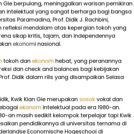
an Gie berpulang, meninggalkan warisan pemikiran
n intelektual yang sangat berharga bagi bangsa
ersitas Paramadina, Prof. Didik J. Rachbini,
refleksi mendalam atas kepergian tokoh yang
rena sikap kritis, tajam, dan independennya
jakan
ekonom
i nasional.
n
tokoh dan
ekonom
hebat, yang peranannya
reksi dan check and balances bagi kebijakan
r Prof. Didik dalam rilis yang disampaikan Selasa
Didik, Kwik Kian Gie merupakan
sosok
vokal dan
sebagai
ekonom
intelektual pada era 1980-an.
80-an masih sedikit kelompok terpelajar tapi Kwik
aikan pendidikannya di universitas ternama di
ederlandse Economische Hogeschool di