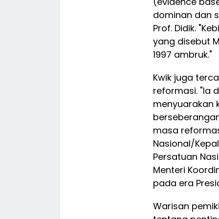
(evidence base
dominan dan sa
Prof. Didik. "Ke
yang disebut M
1997 ambruk."
Kwik juga ter
reformasi. "Ia 
menyuarakan ke
berseberangan
masa reformas
Nasional/Kepa
Persatuan Nas
Menteri Koordi
pada era Presi
Warisan pemiki