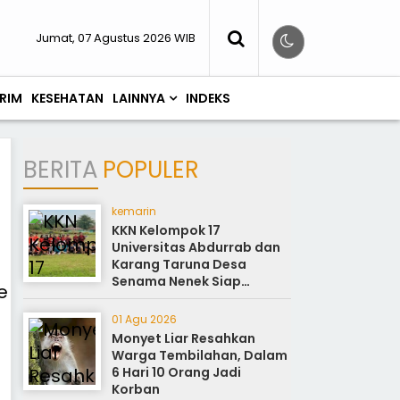
Jumat, 07 Agustus 2026 WIB
RIM
KESEHATAN
LAINNYA
INDEKS
BERITA
POPULER
kemarin
KKN Kelompok 17
Universitas Abdurrab dan
Karang Taruna Desa
Senama Nenek Siap
Sukseskan Perayaan HUT
ke-81
01 Agu 2026
Monyet Liar Resahkan
Warga Tembilahan, Dalam
6 Hari 10 Orang Jadi
Korban