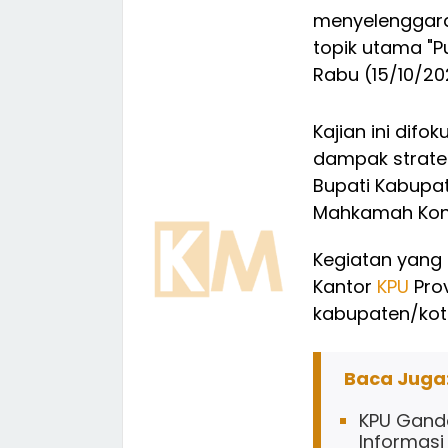
menyelenggara
topik utama "P
Rabu (15/10/20
Kajian ini di
dampak strateg
Bupati Kabupat
Mahkamah Konst
Kegiatan yang 
Kantor
KPU
Prov
kabupaten/kota
Baca Juga
KPU Gande
Informas