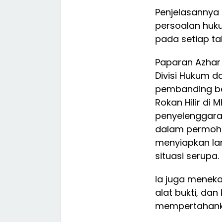
Penjelasannya
persoalan huk
pada setiap t
Paparan Azhar
Divisi Hukum 
pembanding be
Rokan Hilir di
penyelenggara
dalam permoh
menyiapkan la
situasi serupa.
Ia juga menek
alat bukti, da
mempertahank