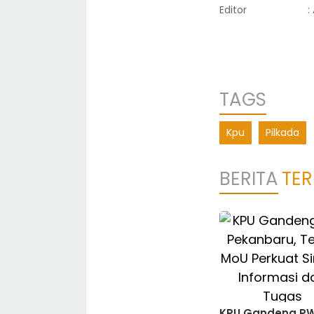
Editor
:
TAGS
Kpu
Pilkada
BERITA
TER
KPU Gandeng PW