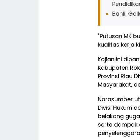
Pendidikan
Bahlil Gol
"Putusan MK bu
kualitas kerja k
Kajian ini dip
Kabupaten Rok
Provinsi Riau Di
Masyarakat, da
Narasumber ut
Divisi Hukum d
belakang gugat
serta dampak 
penyelenggaraa