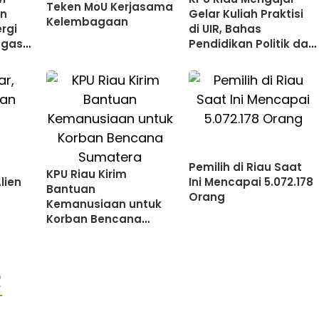
Teken MoU Kerjasama
en
Gelar Kuliah Praktisi
Kelembagaan
rgi
di UIR, Bahas
ugas
Pendidikan Politik dan
Tata Kelola Pemilu
Pemilih di Riau Saat
KPU Riau Kirim
lien
Ini Mencapai 5.072.178
Bantuan
Orang
Kemanusiaan untuk
Korban Bencana
Sumatera
R