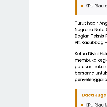
KPU Riau
Turut hadir A
Nugroho Noto 
Bagian Teknis 
Plt. Kasubbag H
Ketua Divisi 
membuka kegia
putusan hukum
bersama untuk
penyelenggara
Baca Juga
KPU Riau M