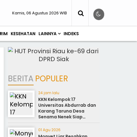
Kamis, 06 Agustus 2026 WIB
RIM
KESEHATAN
LAINNYA
INDEKS
BERITA
POPULER
24 jam lalu
KKN Kelompok 17
Universitas Abdurrab dan
Karang Taruna Desa
Senama Nenek Siap
Sukseskan Perayaan HUT
ke-81
01 Agu 2026
Monyet Liar Resahkan