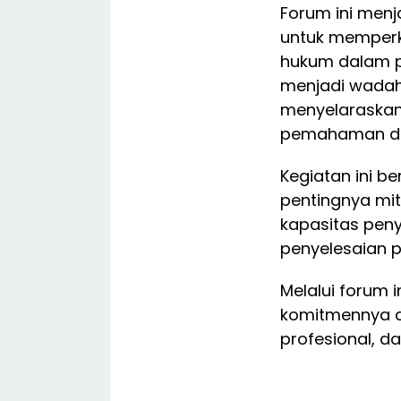
Forum ini men
untuk memperk
hukum dalam pr
menjadi wadah 
menyelaraskan
pemahaman di
Kegiatan ini b
pentingnya mit
kapasitas pen
penyelesaian pe
Melalui forum i
komitmennya d
profesional, d