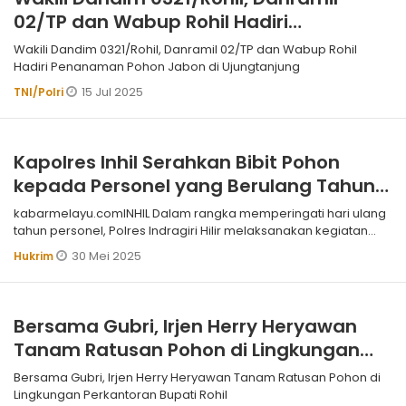
02/TP dan Wabup Rohil Hadiri
Penanaman Pohon Jabon di
Wakili Dandim 0321/Rohil, Danramil 02/TP dan Wabup Rohil
Ujungtanjung
Hadiri Penanaman Pohon Jabon di Ujungtanjung
15 Jul 2025
TNI/Polri
Kapolres Inhil Serahkan Bibit Pohon
kepada Personel yang Berulang Tahun,
Wujud Apresiasi dan Dukungan
kabarmelayu.comINHIL Dalam rangka memperingati hari ulang
terhadap Penghijauan
tahun personel, Polres Indragiri Hilir melaksanakan kegiatan
pemberian bibit p
30 Mei 2025
Hukrim
Bersama Gubri, Irjen Herry Heryawan
Tanam Ratusan Pohon di Lingkungan
Perkantoran Bupati Rohil
Bersama Gubri, Irjen Herry Heryawan Tanam Ratusan Pohon di
Lingkungan Perkantoran Bupati Rohil