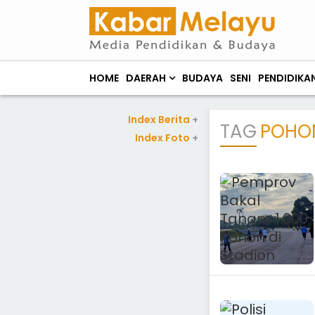
HOME
DAERAH
BUDAYA
SENI
PENDIDIKA
Index Berita
+
TAG
POHO
Index Foto
+