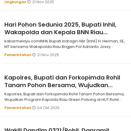
21 Nov 2025
Lingkungan
Hari Pohon Sedunia 2025, Bupati Inhil,
Wakapolda dan Kepala BNN Riau
Tanam Pohon
kabarmelayu.comINHIL Bupati Indragiri Hilir (Inhil) H. Herman, SE,
MT bersama Wakapolda Riau Brigjen Pol Adrianto Jossy
Kusumo dan Kepala
21 Nov 2025
Pemerintahan
Kapolres, Bupati dan Forkopimda Rohil
Tanam Pohon Bersama, Wujudkan
Program Kapolda Riau Green Policing di
Kapolres, Bupati dan Forkopimda Rohil Tanam Pohon Bersama,
HUT Rohil ke-26
Wujudkan Program Kapolda Riau Green Policing di HUT Rohil
ke26
04 Okt 2025
Pemerintahan
Wakili Dandim 0321/Rohil, Danramil