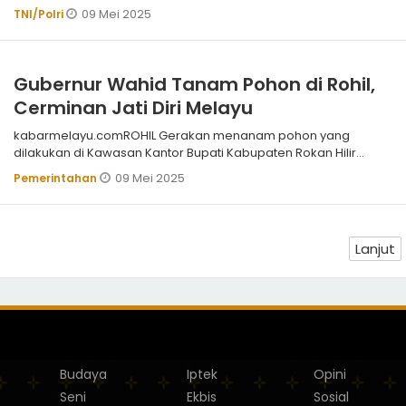
09 Mei 2025
TNI/Polri
Gubernur Wahid Tanam Pohon di Rohil,
Cerminan Jati Diri Melayu
kabarmelayu.comROHIL Gerakan menanam pohon yang
dilakukan di Kawasan Kantor Bupati Kabupaten Rokan Hilir
menjadi momentum penting dalam me
09 Mei 2025
Pemerintahan
Lanjut
Budaya
Iptek
Opini
Seni
Ekbis
Sosial
,