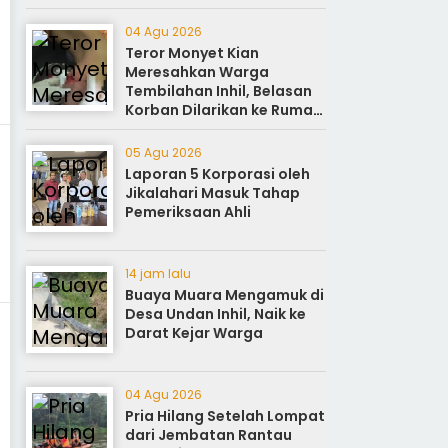
Sukseskan Perayaan HUT
ke-81
04 Agu 2026
Teror Monyet Kian
Meresahkan Warga
Tembilahan Inhil, Belasan
Korban Dilarikan ke Rumah
Sakit
05 Agu 2026
Laporan 5 Korporasi oleh
Jikalahari Masuk Tahap
Pemeriksaan Ahli
14 jam lalu
Buaya Muara Mengamuk di
Desa Undan Inhil, Naik ke
Darat Kejar Warga
04 Agu 2026
Pria Hilang Setelah Lompat
dari Jembatan Rantau