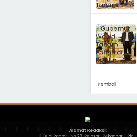
Kembali
Alamat Redaksi:
Jl. Budi Rahayu No.28, Rejosari, Pekanbaru, Riau