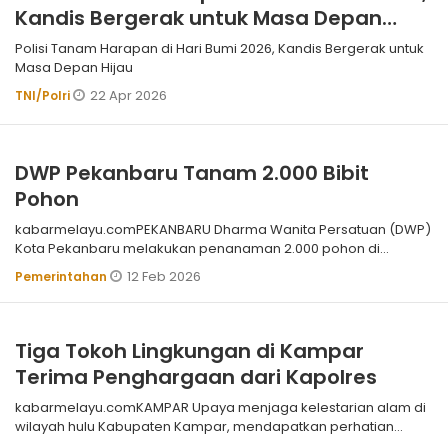
Kandis Bergerak untuk Masa Depan
Hijau
Polisi Tanam Harapan di Hari Bumi 2026, Kandis Bergerak untuk
Masa Depan Hijau
22 Apr 2026
TNI/Polri
DWP Pekanbaru Tanam 2.000 Bibit
Pohon
kabarmelayu.comPEKANBARU Dharma Wanita Persatuan (DWP)
Kota Pekanbaru melakukan penanaman 2.000 pohon di
Halaman Kantor Walikota Pekanbaru
12 Feb 2026
Pemerintahan
Tiga Tokoh Lingkungan di Kampar
Terima Penghargaan dari Kapolres
kabarmelayu.comKAMPAR Upaya menjaga kelestarian alam di
wilayah hulu Kabupaten Kampar, mendapatkan perhatian
serius. Sejumlah tokoh di Ne