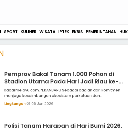
N
SPORT
KULINER
WISATA
IPTEK
EKBIS
PEMERINTAHAN
HUK
N
Pemprov Bakal Tanam 1.000 Pohon di
Stadion Utama Pada Hari Jadi Riau ke-
69
kabarmelayu.com,PEKANBARU Sebagai bagian dari komitmen
menjaga keseimbangan ekosistem perkotaan dan
memperkuat ketahanan iklim, Pemprov
06 Jun 2026
Lingkungan
Polisi Tanam Harapan di Hari Bumi 2026,