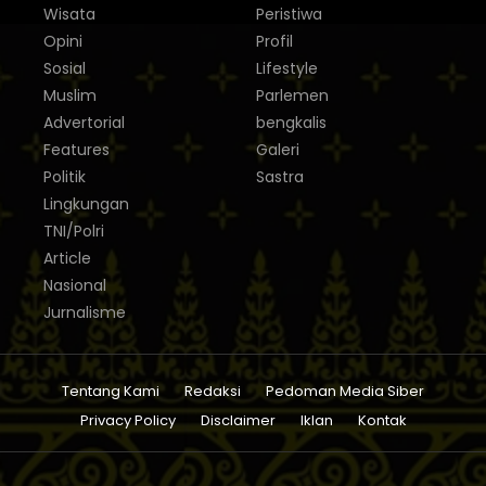
Wisata
Peristiwa
Opini
Profil
Sosial
Lifestyle
Muslim
Parlemen
Advertorial
bengkalis
Features
Galeri
Politik
Sastra
Lingkungan
TNI/Polri
Article
Nasional
Jurnalisme
Tentang Kami
Redaksi
Pedoman Media Siber
Privacy Policy
Disclaimer
Iklan
Kontak